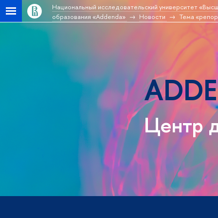
Национальный исследовательский университет «Высш
образования «Addenda»
Новости
Тема «репор
ADD
Центр д