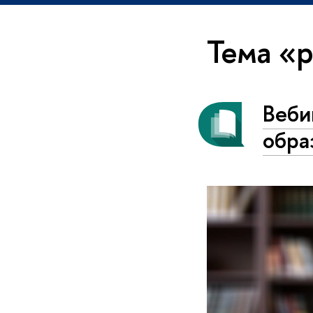
Тема «
Веби
обра