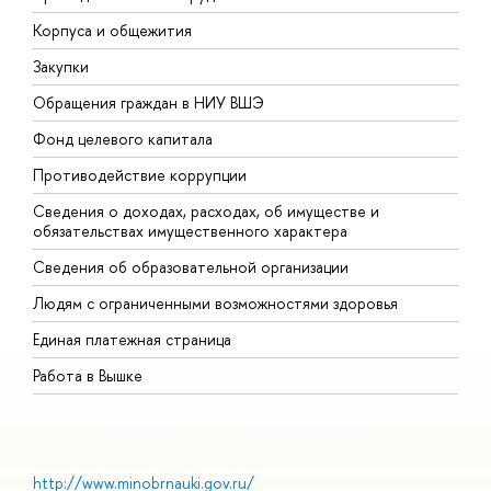
Корпуса и общежития
В
Закупки
П
Обращения граждан в НИУ ВШЭ
А
Фонд целевого капитала
Д
Противодействие коррупции
Ц
Сведения о доходах, расходах, об имуществе и
Б
обязательствах имущественного характера
О
Сведения об образовательной организации
О
Людям с ограниченными возможностями здоровья
Единая платежная страница
Работа в Вышке
http://www.minobrnauki.gov.ru/